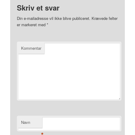
Skriv et svar
Din e-mailadresse vil ikke blive publiceret.
Krævede felter
er markeret med
*
Kommentar
Navn
*