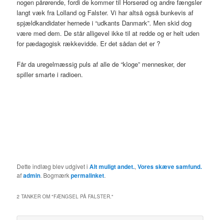
nogen pårørende, fordi de kommer til Horserød og andre fængsler
langt væk fra Lolland og Falster. Vi har altså også bunkevis af
spjældkandidater hernede i “udkants Danmark”. Men skid dog
være med dem. De står alligevel ikke til at redde og er helt uden
for pædagogisk rækkevidde. Er det sådan det er ?
Får da uregelmæssig puls af alle de “kloge” mennesker, der
spiller smarte i radioen.
Dette indlæg blev udgivet i
Alt muligt andet.
,
Vores skæve samfund.
af
admin
. Bogmærk
permalinket
.
2 TANKER OM "
FÆNGSEL PÅ FALSTER.
"