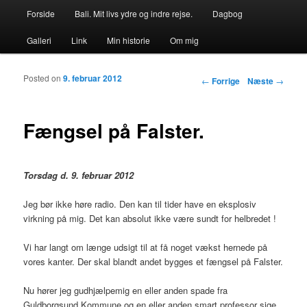
Primær menu
Forside
Bali. Mit livs ydre og indre rejse.
Dagbog
Fortsæt til primært indhold
Fortsæt til sekundært indhold
Galleri
Link
Min historie
Om mig
Posted on
9. februar 2012
Indlægs navigation
←
Forrige
Næste
→
Fængsel på Falster.
Torsdag d. 9. februar 2012
Jeg bør ikke høre radio. Den kan til tider have en eksplosiv
virkning på mig. Det kan absolut ikke være sundt for helbredet !
Vi har langt om længe udsigt til at få noget vækst hernede på
vores kanter. Der skal blandt andet bygges et fængsel på Falster.
Nu hører jeg gudhjælpemig en eller anden spade fra
Guldborgsund Kommune og en eller anden smart professor sige,