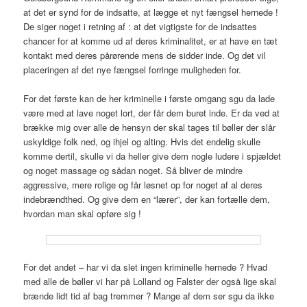
at det er synd for de indsatte, at lægge et nyt fængsel hernede !
De siger noget i retning af : at det vigtigste for de indsattes
chancer for at komme ud af deres kriminalitet, er at have en tæt
kontakt med deres pårørende mens de sidder inde. Og det vil
placeringen af det nye fængsel forringe muligheden for.
For det første kan de her kriminelle i første omgang sgu da lade
være med at lave noget lort, der får dem buret inde. Er da ved at
brække mig over alle de hensyn der skal tages til bøller der slår
uskyldige folk ned, og ihjel og alting. Hvis det endelig skulle
komme dertil, skulle vi da heller give dem nogle ludere i spjældet
og noget massage og sådan noget. Så bliver de mindre
aggressive, mere rolige og får løsnet op for noget af al deres
indebrændthed. Og give dem en “lærer”, der kan fortælle dem,
hvordan man skal opføre sig !
For det andet – har vi da slet ingen kriminelle hernede ? Hvad
med alle de bøller vi har på Lolland og Falster der også lige skal
brænde lidt tid af bag tremmer ? Mange af dem ser sgu da ikke