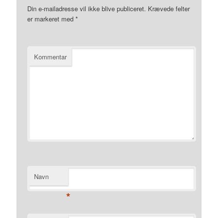
Din e-mailadresse vil ikke blive publiceret.
Krævede felter
er markeret med
*
Kommentar
Navn
*