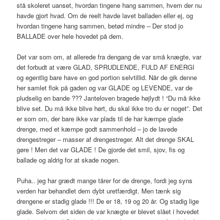
stå skoleret uanset, hvordan tingene hang sammen, hvem der nu
havde gjort hvad. Om de reelt havde lavet balladen eller ej, og
hvordan tingene hang sammen, betød mindre – Der stod jo
BALLADE over hele hovedet på dem.
Det var som om, at allerede fra dengang de var små knægte, var
det forbudt at være GLAD, SPRUDLENDE, FULD AF ENERGI
og egentlig bare have en god portion selvtillid. Når de gik denne
her samlet flok på gaden og var GLADE og LEVENDE, var de
pludselig en bande ??? Janteloven bragede højlydt ! “Du må ikke
blive set. Du må ikke blive hørt, du skal ikke tro du er noget”. Det
er som om, der bare ikke var plads til de har kæmpe glade
drenge, med et kæmpe godt sammenhold – jo de lavede
drengestreger – masser af drengestreger. Alt det drenge SKAL
gøre ! Men det var GLADE ! De gjorde det smil, sjov, fis og
ballade og aldrig for at skade nogen.
Puha.. jeg har grædt mange tårer for de drenge, fordi jeg syns
verden har behandlet dem dybt uretfærdigt. Men tænk sig
drengene er stadig glade !!! De er 18, 19 og 20 år. Og stadig lige
glade. Selvom det siden de var knægte er blevet slået i hovedet