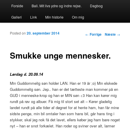
Primær menu
Forside
Bali. Mit livs ydre og indre rejse.
Dagbog
Fortsæt til primært indhold
Fortsæt til sekundært indhold
Galleri
Link
Min historie
Om mig
Posted on
20. september 2014
Indlægs navigation
←
Forrige
Næste
→
Smukke unge mennesker.
Lørdag d. 20.09.14
Min Guddommelig søn holder LAN. Han er 19 år ;o) Min elskede
Guddommelig søn. Jep.. han er det tætteste man kommer på en
GUD i menneske-krop og han er MIN søn <3 Han kan kører mig
rundt på røv og albuer. Få mig til stort set alt – Kører gladelig
landet rundt på alle tider af døgnet for at hente ham, han får mine
sidste penge, min bil omtaler han som hans bil, går hans ting i
stykker, skal jeg nok få det lavet, ellers køber jeg ham bare noget
nyt – han er snot forkælet. Han roder og sviner over alt, larmer