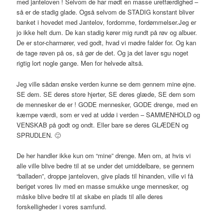
med janteloven ! Selvom de har mødt en masse uretfærdighed –
så er de stadig glade. Også selvom de STADIG konstant bliver
banket i hovedet med Jantelov, fordomme, fordømmelser.Jeg er
jo ikke helt dum. De kan stadig kører mig rundt på røv og albuer.
De er stor-charmører, ved godt, hvad vi mødre falder for. Og kan
de tage røven på os, så gør de det. Og ja det laver sgu noget
rigtig lort nogle gange. Men for helvede altså.
Jeg ville sådan ønske verden kunne se dem gennem mine øjne.
SE dem. SE deres store hjerter, SE deres glæde, SE dem som
de mennesker de er ! GODE mennesker, GODE drenge, med en
kæmpe værdi, som er ved at uddø i verden – SAMMENHOLD og
VENSKAB på godt og ondt. Eller bare se deres GLÆDEN og
SPRUDLEN. 🙂
De her handler ikke kun om “mine” drenge. Men om, at hvis vi
alle ville blive bedre til at se under det umiddelbare, se gennem
“balladen”, droppe janteloven, give plads til hinanden, ville vi få
beriget vores liv med en masse smukke unge mennesker, og
måske blive bedre til at skabe en plads til alle deres
forskelligheder i vores samfund.