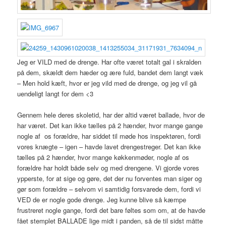
Jeg er VILD med de drenge. Har ofte været totalt gal i skralden
på dem, skældt dem hæder og ære fuld, bandet dem langt væk
– Men hold kæft, hvor er jeg vild med de drenge, og jeg vil gå
uendeligt langt for dem <3
Gennem hele deres skoletid, har der altid været ballade, hvor de
har været. Det kan ikke tælles på 2 hænder, hvor mange gange
nogle af os forældre, har siddet til møde hos inspektøren, fordi
vores knægte – igen – havde lavet drengestreger. Det kan ikke
tælles på 2 hænder, hvor mange køkkenmøder, nogle af os
forældre har holdt både selv og med drengene. Vi gjorde vores
ypperste, for at sige og gøre, det der nu forventes man siger og
gør som forældre – selvom vi samtidig forsvarede dem, fordi vi
VED de er nogle gode drenge. Jeg kunne blive så kæmpe
frustreret nogle gange, fordi det bare føltes som om, at de havde
fået stemplet BALLADE lige midt i panden, så de til sidst måtte