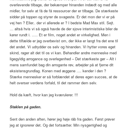
overlevende tilbage, der bekæmper hinanden indædt og med alle
midler, for selv at få de få ressourcer der er tilbage. De stærkeste
sidder på toppen og styrer de svageste. Er det mon der vi er på
vej hen ? Eller.. der vi allerede er ? I bedste Mad Max stil. Sejt.
… altså hvis vi så også havde de der sjove interimistiske biler de
kører rundt i. ….. Et er film, noget andet er virkelighed. Men i
dette tilfælde er jeg overbevist om, der ikke er langt fra det ene til
det andet. Vi udrydder os selv og hinanden. Vi hytter vores eget
skind, rager alt det til os vi kan. Behandler andre menneske med
ligegyldig arrogance og overlegenhed – Det stærkeste gør – Alt i
mens samfundet bag din arrogante røv, arbejder på at fjerne dit
eksistensgrundlag. Konen med æggene …. kender i den ?
Stærke mennesker er så forblændet af deres egen succes, at de
helt overser verdens forfald, til det rammer dem selv.
Hold da kæft, hvor kan jeg kværulerer. !!!
Staklen på gaden.
Sent den anden aften, hører jeg høje råb fra gaden. Først prøver
jeg at ignorerer det. Og det fortsætter. Min nysgerrighed og