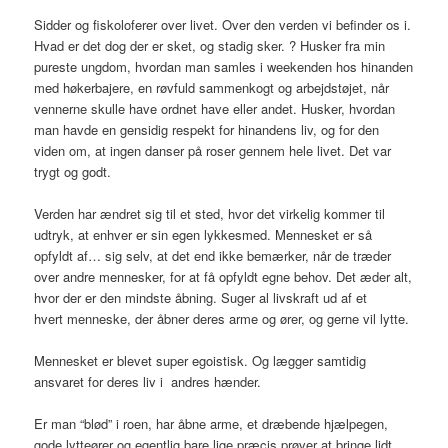
Sidder og fiskoloferer over livet. Over den verden vi befinder os i.
Hvad er det dog der er sket, og stadig sker. ? Husker fra min
pureste ungdom, hvordan man samles i weekenden hos hinanden
med høkerbajere, en røvfuld sammenkogt og arbejdstøjet, når
vennerne skulle have ordnet have eller andet. Husker, hvordan
man havde en gensidig respekt for hinandens liv, og for den
viden om, at ingen danser på roser gennem hele livet. Det var
trygt og godt.
Verden har ændret sig til et sted, hvor det virkelig kommer til
udtryk, at enhver er sin egen lykkesmed. Mennesket er så
opfyldt af… sig selv, at det end ikke bemærker, når de træder
over andre mennesker, for at få opfyldt egne behov. Det æder alt,
hvor der er den mindste åbning. Suger al livskraft ud af et
hvert menneske, der åbner deres arme og ører, og gerne vil lytte.
Mennesket er blevet super egoistisk. Og lægger samtidig
ansvaret for deres liv i andres hænder.
Er man “blød” i roen, har åbne arme, et dræbende hjælpegen,
gode lytteører og egentlig bare lige præcis prøver at bringe lidt