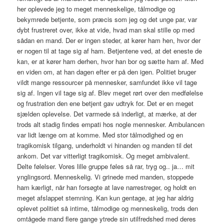
her oplevede jeg to meget menneskelige, tålmodige og
bekymrede betjente, som præcis som jeg og det unge par, var
dybt frustreret over, ikke at vide, hvad man skal stille op med
sådan en mand. Der er ingen steder, at kører ham hen, hvor der
er nogen til at tage sig af ham. Betjentene ved, at det eneste de
kan, er at kører ham derhen, hvor han bor og sætte ham af. Med
en viden om, at han dagen efter er på den igen. Politiet bruger
vildt mange ressourcer på mennesker, samfundet ikke vil tage
sig af. Ingen vil tage sig af. Blev meget rørt over den medfølelse
og frustration den ene betjent gav udtryk for. Det er en meget
sjælden oplevelse. Det varmede så inderligt, at mærke, at der
trods alt stadig findes empati hos nogle mennesker. Ambulancen
var lidt længe om at komme. Med stor tålmodighed og en
tragikomisk tilgang, underholdt vi hinanden og manden til det
ankom. Det var vitterligt tragikomisk. Og meget ambivalent.
Delte følelser. Vores lille gruppe føles så rar, tryg og.. ja… mit
ynglingsord. Menneskelig. Vi grinede med manden, stoppede
ham kærligt, når han forsøgte at lave narrestreger, og holdt en
meget afslappet stemning. Kan kun gentage, at jeg har aldrig
oplevet politiet så intime, tålmodige og menneskelig, trods den
omtågede mand flere gange ytrede sin utilfredshed med deres