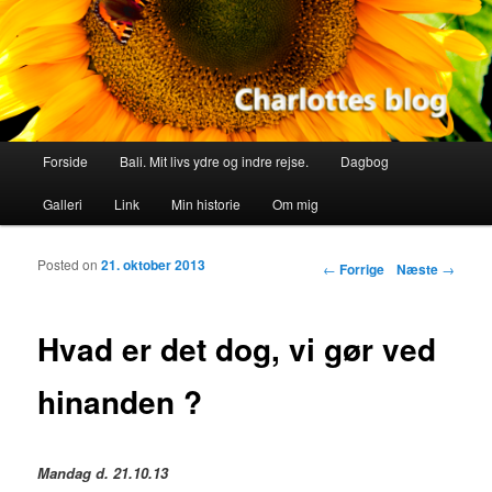
Primær menu
Forside
Bali. Mit livs ydre og indre rejse.
Dagbog
Fortsæt til primært indhold
Fortsæt til sekundært indhold
Galleri
Link
Min historie
Om mig
Posted on
21. oktober 2013
Indlægs navigation
←
Forrige
Næste
→
Hvad er det dog, vi gør ved
hinanden ?
Mandag d. 21.10.13