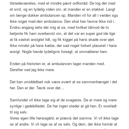
tilstedeværelse, med et mindre pænt ordforråd. De tog det med
et smil, og en tydelig viden om, at manden er en stakkel. Langt
om længe dukker ambulancen op. Manden vil for alt i verden sgu
ikke noget med den ambulance. Den skal han fanme ikke ind i.
Endnu engang rørte det mig at se, med hvilket tålmod de to
betjente fik ham overbevist om, at det var en super god ide lige
at få vasket ansigtet lidt, og fik kigget på hans skade over øjet.
Ikke mindst på hans kæbe, der sad noget forkert placeret i hans
ansigt. Nogle havde tydeligvis forsøgt, at ommøblerer ham.
Enden på historien er, at ambulancen tager manden med.
Derefter ved jeg ikke mere.
Det kan umiddelbart nok være svært at se sammenhænget i det
her. Den er der. Tænk over det…
Samfundet vil ikke tage sig af de svageste. De er mere og mere
synlige i gadebilledet. De har ingen steder at gå hen. Er overladt
til sig selv.
Vores egen lille hønsegård, er præcis det samme. Vi vil ikke tage
os af andre. Vi vil tage os af os selv. Og dem, der ikke formår at