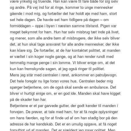
være ynkelig og truende. Han kan være til fare både for sig selv
og andre. På vej ind for at ringe, kommer to unge mennesker
gående i mod mig, og fortæller det har holdt øje med ham, stort
set hele dagen. De havde set ham tidligere på dagen – om
formiddagen – oppe i byen i næsten samme tilstand. Pigen var
meget bekymret for ham. Hun har selv misbrug tæt inde på livet,
og mener, som alle andre børn af misbrugere, der ikke selv bliver
det, at hun skal tage ansvaret for alle andre mennesker, der ikke
kan klare sig. De fortæller, at de har kontaktet politiet, at manden
er væltet i sin koger nogle gange, og at han render rundt med
temmelig mange penge i sin lomme. Vi bliver enige om, at det
kun kan fremskynde sagen, at jeg også ringer til politiet.
Mens jeg står med centralen i røret, ankommer en patruljevogn.
Det hele foregår nu lige foran vores hus. Centralen beder mig
spørger betjentene, om de også skal sende en ambulance. Det
bliver vi hurtigt enige om, er en god ide. Manden skal have kigget
på de skader han har.
Betjentene er et par garvede gutter, der godt kender til manden i
forvejen. De prøver, at tale med ham, for at få nogle oplysninger
om hans færden, og for at finde ud af om han stadig bor på den
adresse de har kendskab. Det er en umulig opgave, at få noget
fornuftigt ud af manden. Det er sjældent jeg roser politiet. Men