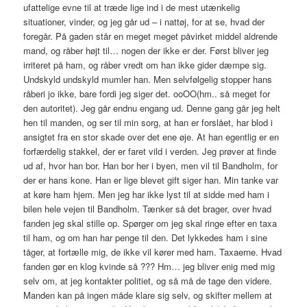
ufattelige evne til at træde lige ind i de mest utænkelig
situationer, vinder, og jeg går ud – i nattøj, for at se, hvad der
foregår. På gaden står en meget meget påvirket middel aldrende
mand, og råber højt til… nogen der ikke er der. Først bliver jeg
irriteret på ham, og råber vredt om han ikke gider dæmpe sig.
Undskyld undskyld mumler han. Men selvfølgelig stopper hans
råberi jo ikke, bare fordi jeg siger det. ooOO(hm.. så meget for
den autoritet). Jeg går endnu engang ud. Denne gang går jeg helt
hen til manden, og ser til min sorg, at han er forslået, har blod i
ansigtet fra en stor skade over det ene øje. At han egentlig er en
forfærdelig stakkel, der er faret vild i verden. Jeg prøver at finde
ud af, hvor han bor. Han bor her i byen, men vil til Bandholm, for
der er hans kone. Han er lige blevet gift siger han. Min tanke var
at køre ham hjem. Men jeg har ikke lyst til at sidde med ham i
bilen hele vejen til Bandholm. Tænker så det brager, over hvad
fanden jeg skal stille op. Spørger om jeg skal ringe efter en taxa
til ham, og om han har penge til den. Det lykkedes ham i sine
tåger, at fortælle mig, de ikke vil kører med ham. Taxaerne. Hvad
fanden gør en klog kvinde så ??? Hm… jeg bliver enig med mig
selv om, at jeg kontakter politiet, og så må de tage den videre.
Manden kan på ingen måde klare sig selv, og skifter mellem at