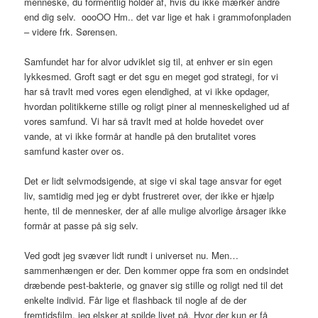
menneske, du formentlig holder af, hvis du ikke mærker andre
end dig selv. oooOO Hm.. det var lige et hak i grammofonpladen
– videre frk. Sørensen.
Samfundet har for alvor udviklet sig til, at enhver er sin egen
lykkesmed. Groft sagt er det sgu en meget god strategi, for vi
har så travlt med vores egen elendighed, at vi ikke opdager,
hvordan politikkerne stille og roligt piner al menneskelighed ud af
vores samfund. Vi har så travlt med at holde hovedet over
vande, at vi ikke formår at handle på den brutalitet vores
samfund kaster over os.
Det er lidt selvmodsigende, at sige vi skal tage ansvar for eget
liv, samtidig med jeg er dybt frustreret over, der ikke er hjælp
hente, til de mennesker, der af alle mulige alvorlige årsager ikke
formår at passe på sig selv.
Ved godt jeg svæver lidt rundt i universet nu. Men…
sammenhængen er der. Den kommer oppe fra som en ondsindet
dræbende pest-bakterie, og gnaver sig stille og roligt ned til det
enkelte individ. Får lige et flashback til nogle af de der
fremtidsfilm, jeg elsker at spilde livet på. Hvor der kun er få