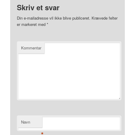
Skriv et svar
Din e-mailadresse vil ikke blive publiceret.
Krævede felter
er markeret med
*
Kommentar
Navn
*