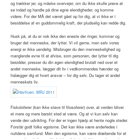
og trækker jer, og måske overvejer, om du ikke skulle prøve at
se indad og handle på dine egne elendigheder, og komme
videre. For der MÅ det været gået op for dig, at vi ikke er i
besiddelse af en guddommelig kraft, der pludselig kan redde dig.
Husk på, at du er nok ikke den eneste der ringer, kommer og
bruger det menneske, der lytter. Vi vil gerne, men selv vores
energi er ikke uendelig. Misbruger du den menneskelighed og
manglende evne til at afvise, som personen, der lytter til dig
besidder, presser du din egen elendighed brutalt ned over et
andet menneske, lægger dit liv i vedkommendes hænder og
fralægger dig et hvert ansvar – for dig selv. Du tager et andet
menneskets liv.
Fiskoloferer (kan ikke stave til filosoferer) over, at verden bliver
et mere og mere barskt sted at være. Og at vi kun selv kan
vende den udvikling. For der er ingen hjælp at hente nogle steder.
Forstår godt folks egoisme. Det kan ikke være anderledes i
nutidens samfund. Men den egoisme, kan være dræbende for et